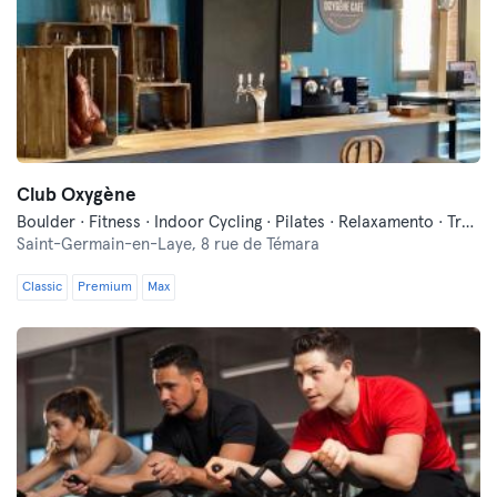
Club Oxygène
Boulder · Fitness · Indoor Cycling · Pilates · Relaxamento · Treinos Funcionais · Yoga
Saint-Germain-en-Laye,
8 rue de Témara
Classic
Premium
Max