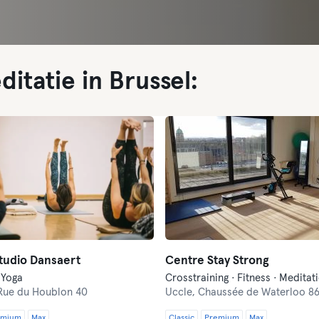
itatie in Brussel:
Studio Dansaert
Centre Stay Strong
 Yoga
Rue du Houblon 40
Uccle,
Chaussée de Waterloo 86
emium
Max
Classic
Premium
Max