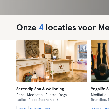
Onze
4
locaties voor Med
Serendip Spa & Wellbeing
Yogalife 
Dans · Meditatie · Pilates · Yoga
Meditatie ·
Ixelles,
Place Stéphanie 16
Bruxelles,
Classic
Premium
Max
Classic
Pr