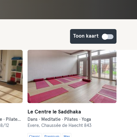
Toon kaart
Le Centre le Saddhaka
Crosstraining · Fitness · Meditatie · Pilates · Yoga
Dans · Meditatie · Pilates · Yoga
8/12
Evere,
Chaussée de Haecht 843
Classic
Premium
Max