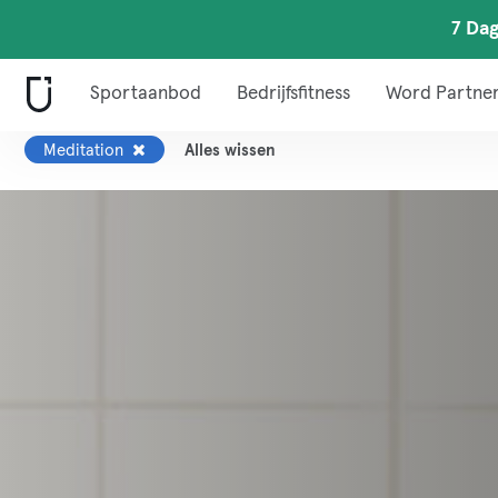
7 Dag
Sportaanbod
Bedrijfsfitness
Word Partne
Meditation
Alles wissen