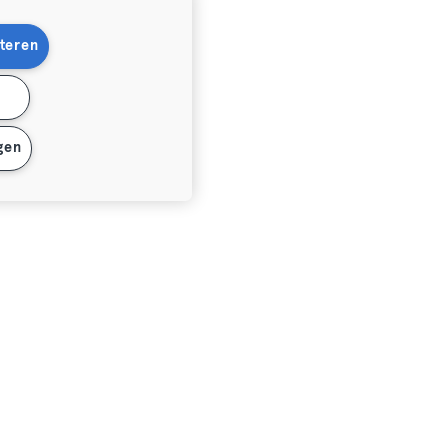
teren
n
gen