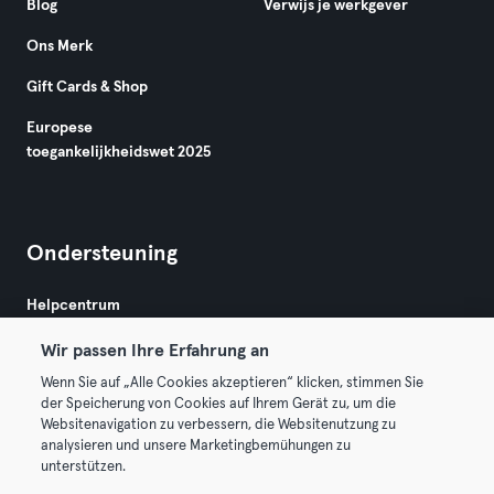
Blog
Verwijs je werkgever
Ons Merk
Gift Cards & Shop
Europese
toegankelijkheidswet 2025
Ondersteuning
Helpcentrum
Wir passen Ihre Erfahrung an
Wenn Sie auf „Alle Cookies akzeptieren“ klicken, stimmen Sie
der Speicherung von Cookies auf Ihrem Gerät zu, um die
Websitenavigation zu verbessern, die Websitenutzung zu
analysieren und unsere Marketingbemühungen zu
Algemene Voorwaarden
Privacy
Bedrijfsgegevens
unterstützen.