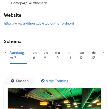
Homepage: ai-fitness.de
Website
https://www.ai-fitness.de/studios/herfordnord
Schema
Vandaag,
za
zo
ma
di
wo
do
vr 7
8
9
10
11
12
13
Klassen
Vrije Training