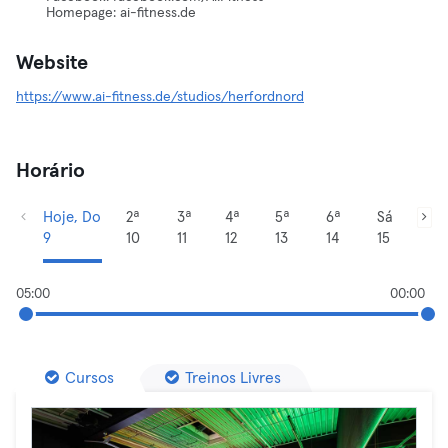
Homepage: ai-fitness.de
Website
https://www.ai-fitness.de/studios/herfordnord
Horário
Hoje, Do
2ª
3ª
4ª
5ª
6ª
Sá
9
10
11
12
13
14
15
05:00
00:00
Cursos
Treinos Livres