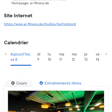
Homepage: ai-fitness.de
Site Internet
https://www.ai-fitness.de/studios/herfordnord
Calendrier
Aujourd’hui,
di
lu
ma
me
je
ve
sa 8
9
10
11
12
13
14
Cours
Entraînements libres