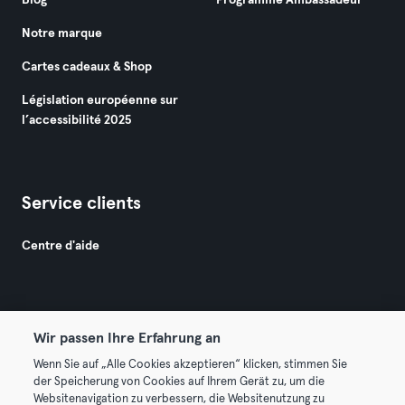
Blog
Programme Ambassadeur
Notre marque
Cartes cadeaux & Shop
Législation européenne sur
l’accessibilité 2025
Service clients
Centre d'aide
Wir passen Ihre Erfahrung an
Wenn Sie auf „Alle Cookies akzeptieren“ klicken, stimmen Sie
© 2026 Urban Sports Group GmbH. All rights reserved.
der Speicherung von Cookies auf Ihrem Gerät zu, um die
Conditions générales
Politique de confidentialité
Websitenavigation zu verbessern, die Websitenutzung zu