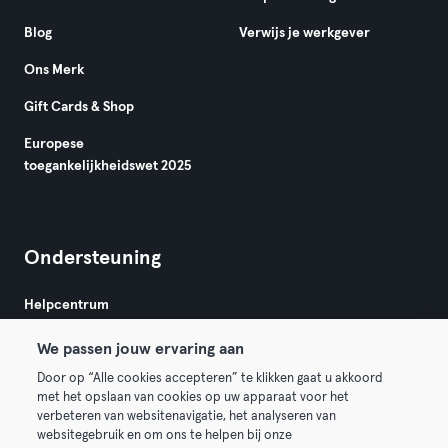
Blog
Verwijs je werkgever
Ons Merk
Gift Cards & Shop
Europese
toegankelijkheidswet 2025
Ondersteuning
Helpcentrum
We passen jouw ervaring aan
Door op “Alle cookies accepteren” te klikken gaat u akkoord
met het opslaan van cookies op uw apparaat voor het
verbeteren van websitenavigatie, het analyseren van
websitegebruik en om ons te helpen bij onze