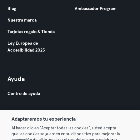
Blog
Ambassador Program
Nuestra marca
Tarjetas regalo & Tienda
Ley Europea de
Accesibilidad 2025
Ayuda
Centro de ayuda
Adaptaremos tu experiencia
Al hacer clic en “Aceptar todas las cookies”, usted acepta
que las cookies se guarden en su dispositivo para mejorar la
© 2026 Urban Sports Group GmbH. All rights reserved.