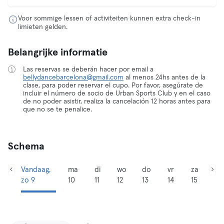
Voor sommige lessen of activiteiten kunnen extra check-in
limieten gelden.
Belangrijke informatie
Las reservas se deberán hacer por email a
bellydancebarcelona@gmail.com
al menos 24hs antes de la
clase, para poder reservar el cupo. Por favor, asegúrate de
incluir el número de socio de Urban Sports Club y en el caso
de no poder asistir, realiza la cancelación 12 horas antes para
que no se te penalice.
Schema
Vandaag,
ma
di
wo
do
vr
za
zo 9
10
11
12
13
14
15