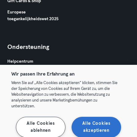
Gift Cards & Shop
Europese
toegankelijkheidswet 2025
Ondersteuning
Helpcentrum
Wir passen Ihre Erfahrung an
Wenn Sie auf „Alle Cookies akzeptieren“ klicken, stimmen Sie
der Speicherung von Cookies auf Ihrem Gerät zu, um die
Websitenavigation zu verbessern, die Websitenutzung zu
analysieren und unsere Marketingbemühungen zu
Algemene Voorwaarden
Privacy
Bedrijfsgegevens
unterstützen.
Membership opzeggen
Trek hier je contract terug
Alle Cookies
Alle Cookies
ablehnen
akzeptieren