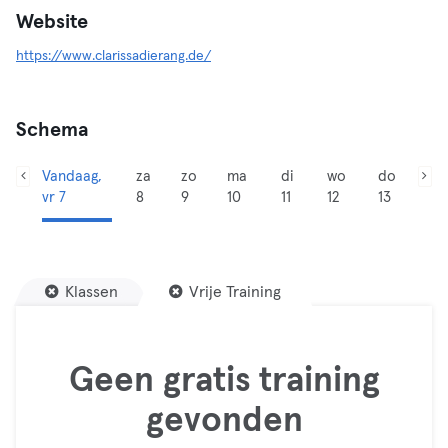
Website
https://www.clarissadierang.de/
Schema
Vandaag,
za
zo
ma
di
wo
do
vr 7
8
9
10
11
12
13
Klassen
Vrije Training
Geen gratis training
gevonden