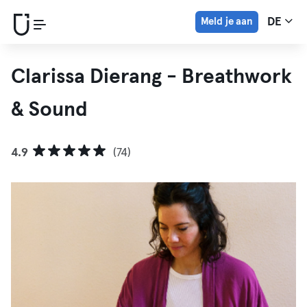
Meld je aan
DE
Clarissa Dierang - Breathwork
& Sound
4.9
(74)