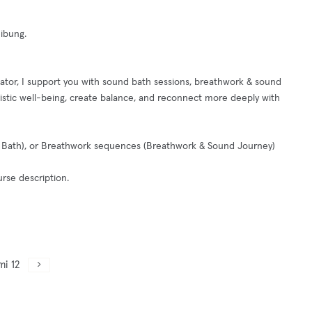
ibung.
ator, I support you with sound bath sessions, breathwork & sound
istic well-being, create balance, and reconnect more deeply with
nt Bath), or Breathwork sequences (Breathwork & Sound Journey)
rse description.
mi 12