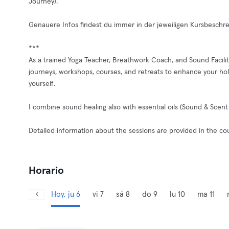
Journey).
Genauere Infos findest du immer in der jeweiligen Kursbeschre
***
As a trained Yoga Teacher, Breathwork Coach, and Sound Facilit
journeys, workshops, courses, and retreats to enhance your hol
yourself.
I combine sound healing also with essential oils (Sound & Sce
Detailed information about the sessions are provided in the cou
Horario
Hoy, ju 6
vi 7
sá 8
do 9
lu 10
ma 11