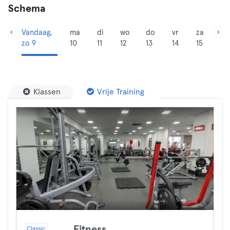
Schema
Vandaag,
ma
di
wo
do
vr
za
zo 9
10
11
12
13
14
15
Klassen
Vrije Training
Fitness
Classic