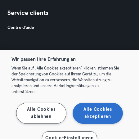
Service clients
Centre d'aide
Wir passen Ihre Erfahrung an
Wenn Sie auf „Alle Cookies akzeptieren“ klicken, stimmen Sie
© 2026 Urban Sports Group GmbH. All rights reserved.
der Speicherung von Cookies auf Ihrem Gerät zu, um die
Conditions générales
Politique de confidentialité
Websitenavigation zu verbessern, die Websitenutzung zu
analysieren und unsere Marketingbemühungen zu
Mentions légales
Résilier les contrats ici
unterstützen.
Se rétracter ici
Alle Cookies
Alle Cookies
ablehnen
akzeptieren
Cookie-Einstellungen