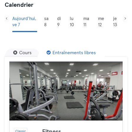
Calendrier
Aujourd’hui,
sa
di
lu
ma
me
je
ve 7
8
9
10
11
12
13
Cours
Entraînements libres
Fitness
Classic