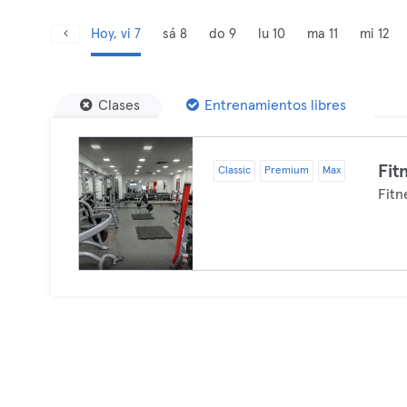
Hoy, vi 7
sá 8
do 9
lu 10
ma 11
mi 12
Clases
Entrenamientos libres
Fit
Classic
Premium
Max
Fitn