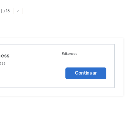
ju 13
Falkensee
ness
ess
Continuar