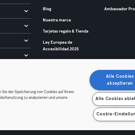
Blog
Ambassador Pr
Nuestra marca
Tarjetas regalo & Tienda
Ley Europea de
Accesibilidad 2025
Alle Cookies
akzeptieren
n Sie der Speicherung von Cookies auf Ihrem
ebsitenutzung zu analysieren und unsere
Alle Cookies abl
condiciones
Privacidad
Sello
Rescindir contratos aquí
de contratos aquí
Cookie-Einstellu