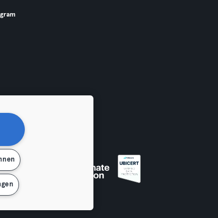
ogram
ehnen
ngen