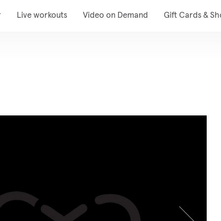
r
Live workouts
Video on Demand
Gift Cards & S