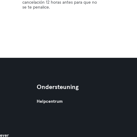
cancelación 12 horas antes para que no
se te penalice.
Ondersteuning
Helpcentrum
gever