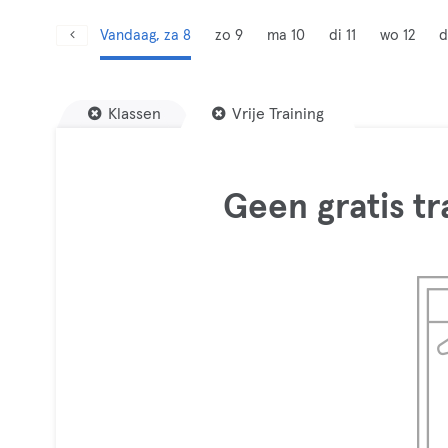
Vandaag, za 8
zo 9
ma 10
di 11
wo 12
d
Klassen
Vrije Training
Geen gratis t