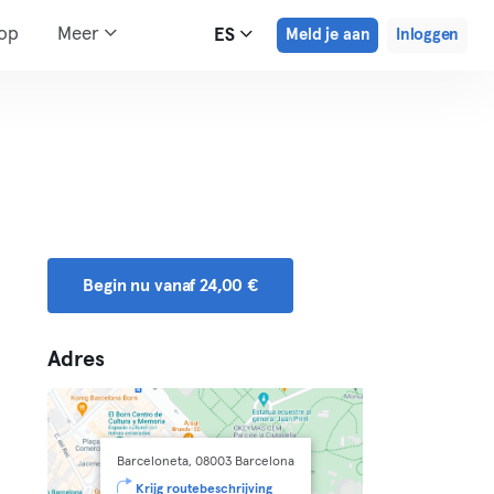
hop
Meer
ES
Meld je aan
Inloggen
Begin nu vanaf 24,00 €
Adres
Barceloneta, 08003 Barcelona
Krijg routebeschrijving