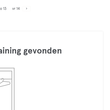
o 13
vr 14
raining gevonden