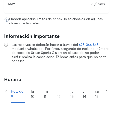
Max
18 / mes
Pueden aplicarse límites de check-in adicionales en algunas
clases o actividades.
Información importante
Las reservas se deberán hacer a través del
623 066 843
mediante whatsapp . Por favor, asegúrate de incluir el número
de socio de Urban Sports Club y en el caso de no poder
asistir, realiza la cancelación 12 horas antes para que no se te
penalice.
Horario
Hoy, do
lu
ma
mi
ju
vi
sá
9
10
11
12
13
14
15