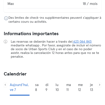
Max
18 / mois
Des limites de check-ins supplémentaires peuvent s'appliquer à
certains cours ou activités.
Informations importantes
Las reservas se deberán hacer a través del
623 066 843
mediante whatsapp . Por favor, asegúrate de incluir el número
de socio de Urban Sports Club y en el caso de no poder
asistir, realiza la cancelación 12 horas antes para que no se te
penalice.
Calendrier
Aujourd’hui,
sa
di
lu
ma
me
je
ve 7
8
9
10
11
12
13