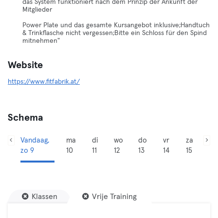
das System funktioniert nach dem Prinzip der Ankunft der
Mitglieder
Power Plate und das gesamte Kursangebot inklusive;Handtuch
& Trinkflasche nicht vergessen;Bitte ein Schloss für den Spind
mitnehmen"
Website
https://www.fitfabrik.at/
Schema
Vandaag,
ma
di
wo
do
vr
za
zo 9
10
11
12
13
14
15
Klassen
Vrije Training