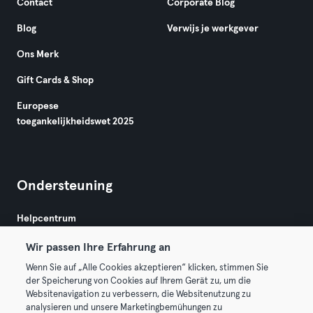
Contact
Corporate Blog
Blog
Verwijs je werkgever
Ons Merk
Gift Cards & Shop
Europese
toegankelijkheidswet 2025
Ondersteuning
Helpcentrum
Wir passen Ihre Erfahrung an
Wenn Sie auf „Alle Cookies akzeptieren“ klicken, stimmen Sie
der Speicherung von Cookies auf Ihrem Gerät zu, um die
Websitenavigation zu verbessern, die Websitenutzung zu
analysieren und unsere Marketingbemühungen zu