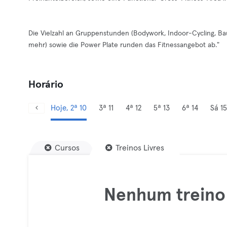
Die Vielzahl an Gruppenstunden (Bodywork, Indoor-Cycling, Ba
mehr) sowie die Power Plate runden das Fitnessangebot ab."
Horário
Hoje, 2ª 10
3ª 11
4ª 12
5ª 13
6ª 14
Sá 15
Cursos
Treinos Livres
Nenhum treino 