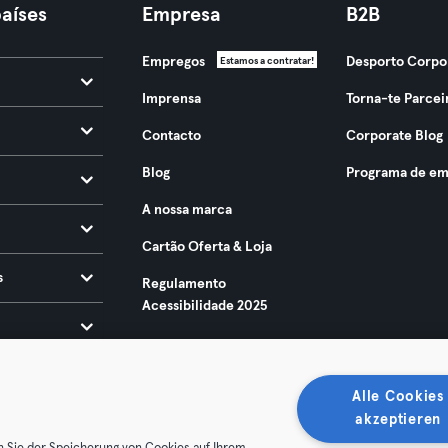
aíses
Empresa
B2B
Empregos
Desporto Corpo
Estamos a contratar!
Imprensa
Torna-te Parcei
Contacto
Corporate Blog
Blog
Programa de em
A nossa marca
Cartão Oferta & Loja
s
Regulamento
Acessibilidade 2025
Alle Cookies
akzeptieren