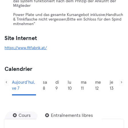
das System funktioniert nach dem Prinzip der Ankunft der
Mitglieder
Power Plate und das gesamte Kursangebot inklusive;Handtuch
& Trinkflasche nicht vergessen;Bitte ein Schloss für den Spind
mitnehmen"
Site Internet
https://www.fitfabrik.at/
Calendrier
Aujourd’hui,
sa
di
lu
ma
me
je
ve 7
8
9
10
11
12
13
Cours
Entraînements libres