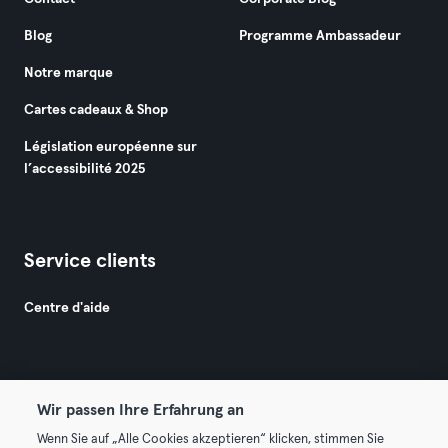
Blog
Programme Ambassadeur
Notre marque
Cartes cadeaux & Shop
Législation européenne sur
l’accessibilité 2025
Service clients
Centre d'aide
Wir passen Ihre Erfahrung an
Wenn Sie auf „Alle Cookies akzeptieren“ klicken, stimmen Sie
© 2026 Urban Sports Group GmbH. All rights reserved.