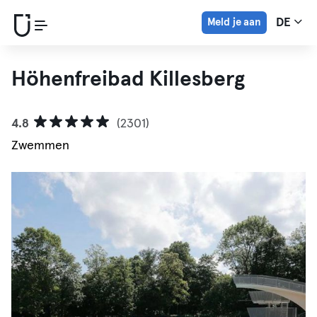
Meld je aan
DE
Höhenfreibad Killesberg
4.8
(2301)
Zwemmen