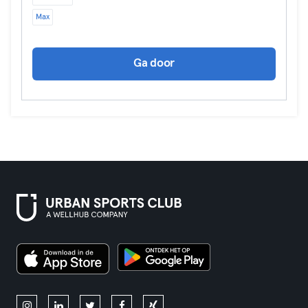
Max
Ga door