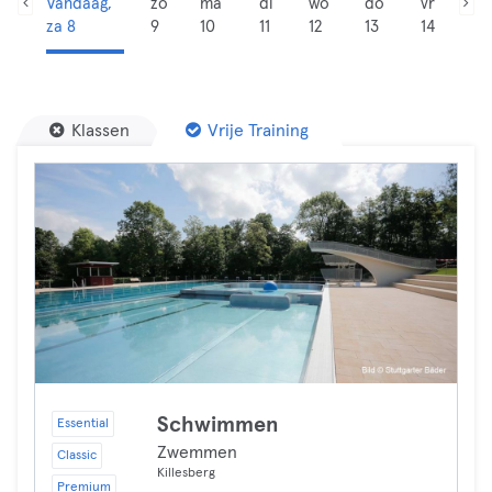
Vandaag,
zo
ma
di
wo
do
vr
za 8
9
10
11
12
13
14
Klassen
Vrije Training
Schwimmen
Essential
Zwemmen
Classic
Killesberg
Premium