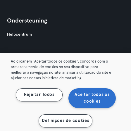
Ondersteuning
Helpcentrum
Ao clicar em "Aceitar todos os cookies", concorda com o
armazenamento de cookies no seu dispositivo para
melhorar a navegação no site, analisar a utilização do site e
Algemene Voorwaarden
Privacy
Bedrijfsgegevens
ajudar nas nossas iniciativas de marketing.
Membership opzeggen
Trek hier je contract terug
Rejeitar Todos
Aceitar todos os
cookies
Definições de cookies