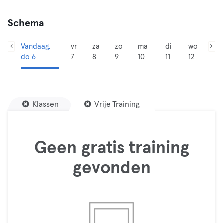
Schema
Vandaag,
vr
za
zo
ma
di
wo
do 6
7
8
9
10
11
12
Klassen
Vrije Training
Geen gratis training
gevonden