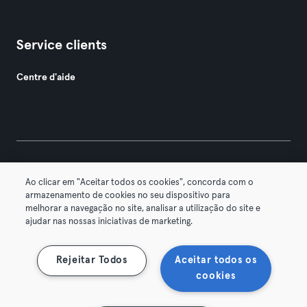
Service clients
Centre d'aide
© 2026 Urban Sports Group GmbH. All rights reserved.
Ao clicar em "Aceitar todos os cookies", concorda com o
Conditions générales
Politique de confidentialité
armazenamento de cookies no seu dispositivo para
melhorar a navegação no site, analisar a utilização do site e
Mentions légales
Résilier les contrats ici
ajudar nas nossas iniciativas de marketing.
Se rétracter ici
Rejeitar Todos
Aceitar todos os
cookies