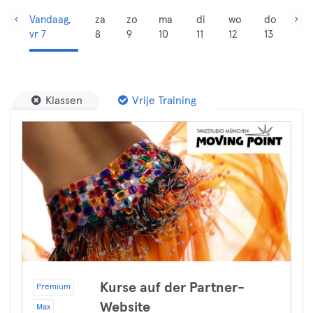
Vandaag,
za
zo
ma
di
wo
do
vr 7
8
9
10
11
12
13
Klassen
Vrije Training
Kurse auf der Partner-
Premium
Website
Max