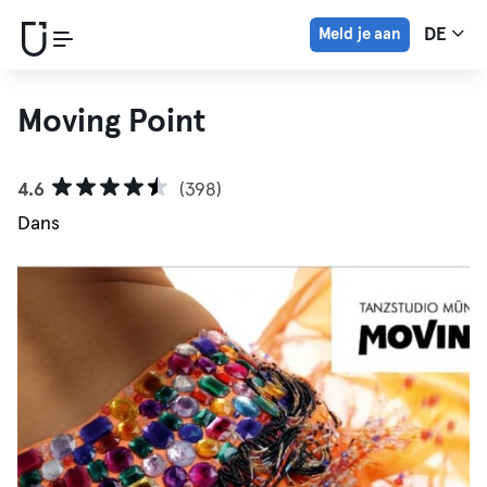
Meld je aan
DE
Moving Point
4.6
(398)
Dans