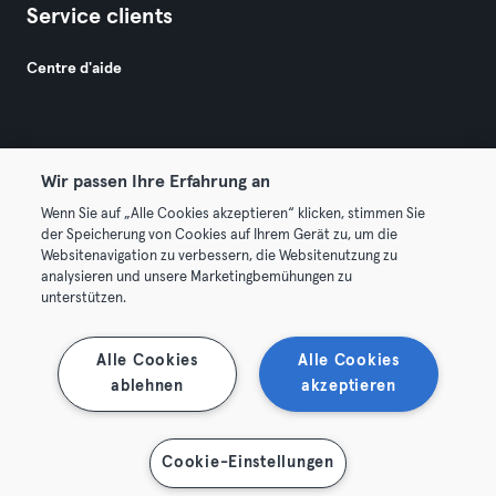
Service clients
Centre d'aide
Wir passen Ihre Erfahrung an
Wenn Sie auf „Alle Cookies akzeptieren“ klicken, stimmen Sie
© 2026 Urban Sports Group GmbH. All rights reserved.
der Speicherung von Cookies auf Ihrem Gerät zu, um die
Conditions générales
Politique de confidentialité
Websitenavigation zu verbessern, die Websitenutzung zu
analysieren und unsere Marketingbemühungen zu
Mentions légales
Résilier les contrats ici
unterstützen.
Se rétracter ici
Alle Cookies
Alle Cookies
ablehnen
akzeptieren
Cookie-Einstellungen