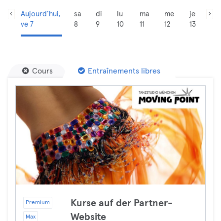
Aujourd’hui,
sa
di
lu
ma
me
je
ve 7
8
9
10
11
12
13
Cours
Entraînements libres
Kurse auf der Partner-
Premium
Website
Max