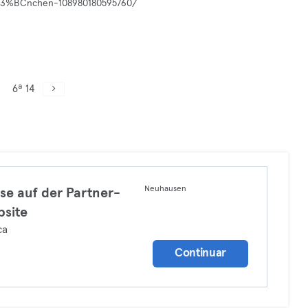
%C3%BCnchen-108980180595760/
6ª 14
Neuhausen
se auf der Partner-
site
ça
Continuar