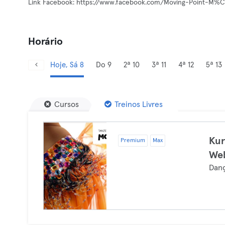
Link Facebook: https://www.facebook.com/Moving-Point-M
Horário
Hoje, Sá 8
Do 9
2ª 10
3ª 11
4ª 12
5ª 13
Cursos
Treinos Livres
Kur
Premium
Max
Web
Dan