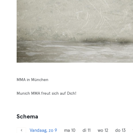
MMA in München
Munich MMA freut sich auf Dich!
Schema
Vandaag, zo 9
ma 10
di 11
wo 12
do 13