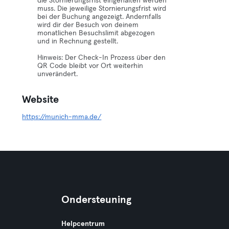
die Stornierungsfrist eingehalten werden
muss. Die jeweilige Stornierungsfrist wird
bei der Buchung angezeigt. Andernfalls
wird dir der Besuch von deinem
monatlichen Besuchslimit abgezogen
und in Rechnung gestellt.
Hinweis: Der Check-In Prozess über den
QR Code bleibt vor Ort weiterhin
unverändert.
Website
https://munich-mma.de/
Ondersteuning
Helpcentrum