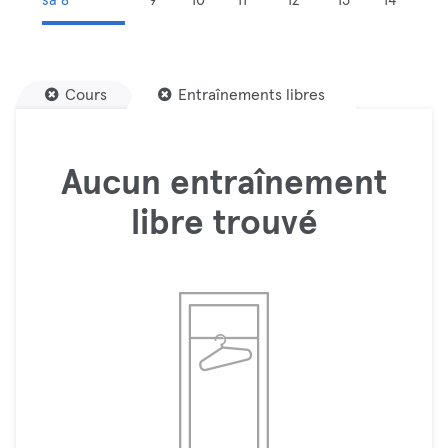
sa 8
9
10
11
12
13
14
Cours
Entraînements libres
Aucun entraînement
libre trouvé