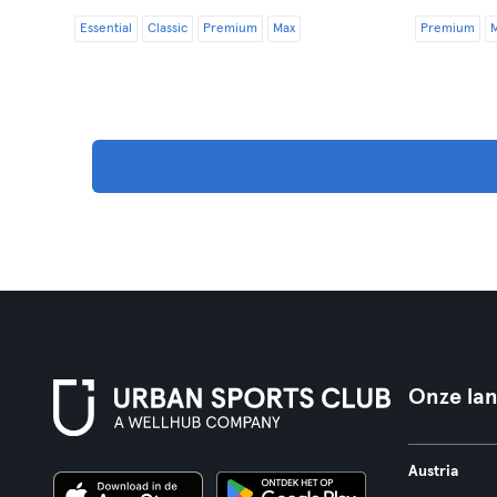
Essential
Classic
Premium
Max
Premium
Onze la
Austria