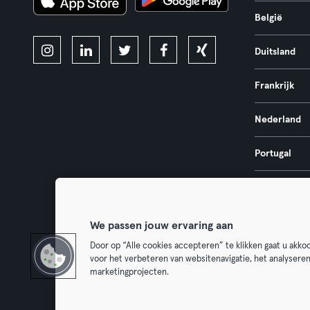
België
Duitsland
Frankrijk
Nederland
Portugal
Spanje
We passen jouw ervaring aan
Door op “Alle cookies accepteren” te klikken gaat u akk
voor het verbeteren van websitenavigatie, het analysere
Algemene V
marketingprojecten.
Trek hier