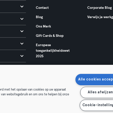
Contact
Corporate Blog
Blog
Verwijs je werk
Ons Merk
Gift Cards & Shop
Europese
toegankelijkheidswet
2025
Alle cookies accep
oord met het opslaan van cookies op uw apparaat
Alles afwijze
n van websitegebruik en om ons te helpen bij onze
oorwaarden
Privacy
Bedrijfsgegevens
Membership opzegg
 je contract terug
Cookie-instellin