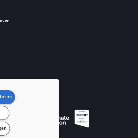
gever
teren
n
en
gen