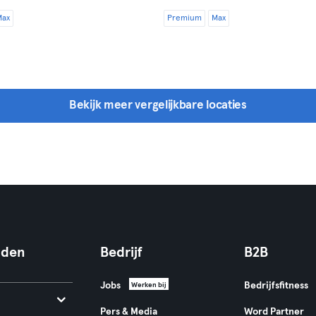
Max
Premium
Max
Bekijk meer vergelijkbare locaties
nden
Bedrijf
B2B
Jobs
Bedrijfsfitness
Werken bij
Pers & Media
Word Partner