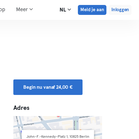
hop
Meer
NL
Meld je aan
Inloggen
Begin nu vanaf 24,00 €
Adres
John-F.-Kennedy-Platz 1, 10825 Berlin