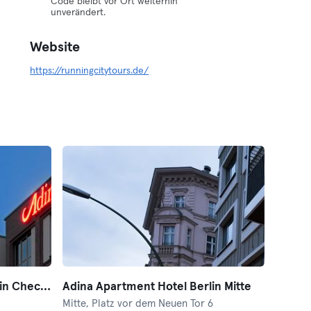
Code bleibt vor Ort weiterhin
unverändert.
Website
https://runningcitytours.de/
Adina Apartment Hotel Berlin Checkpoint Charlie
Adina Apartment Hotel Berlin Mitte
Mitte,
Platz vor dem Neuen Tor 6