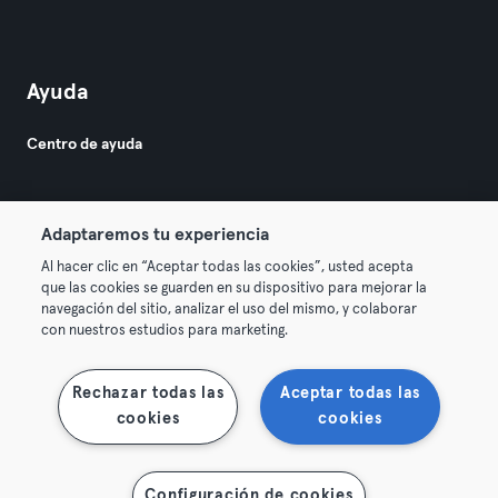
Ayuda
Centro de ayuda
Adaptaremos tu experiencia
Al hacer clic en “Aceptar todas las cookies”, usted acepta
que las cookies se guarden en su dispositivo para mejorar la
© 2026 Urban Sports Group GmbH. All rights reserved.
navegación del sitio, analizar el uso del mismo, y colaborar
Términos y condiciones
Privacidad
Sello
con nuestros estudios para marketing.
Rescindir contratos aquí
Desistir de contratos aquí
Rechazar todas las
Aceptar todas las
cookies
cookies
Configuración de cookies