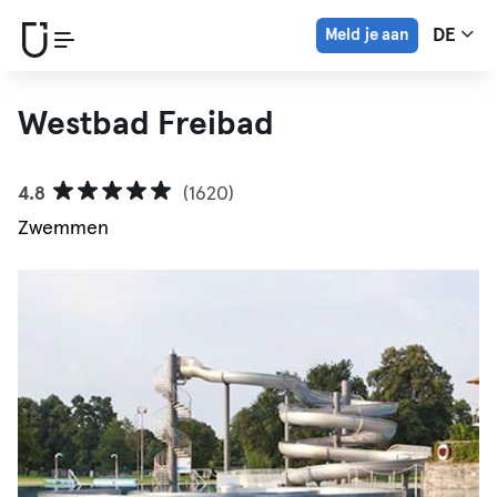
Meld je aan
DE
Westbad Freibad
4.8
(1620)
Zwemmen