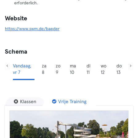
erforderlich.
Website
https://www.swm.de/baeder
Schema
Vandaag,
za
zo
ma
di
wo
do
vr 7
8
9
10
11
12
13
Klassen
Vrije Training