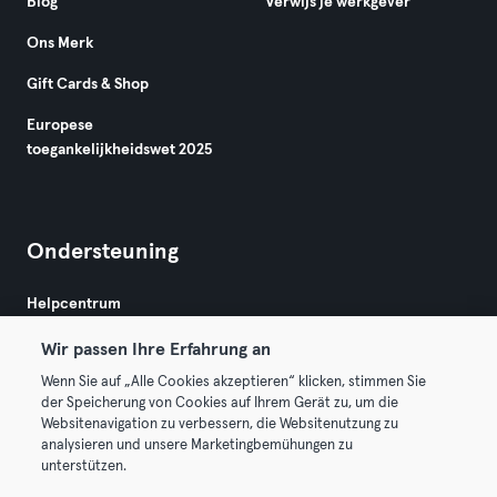
Blog
Verwijs je werkgever
Ons Merk
Gift Cards & Shop
Europese
toegankelijkheidswet 2025
Ondersteuning
Helpcentrum
Wir passen Ihre Erfahrung an
Wenn Sie auf „Alle Cookies akzeptieren“ klicken, stimmen Sie
der Speicherung von Cookies auf Ihrem Gerät zu, um die
Websitenavigation zu verbessern, die Websitenutzung zu
analysieren und unsere Marketingbemühungen zu
Algemene Voorwaarden
Privacy
Bedrijfsgegevens
unterstützen.