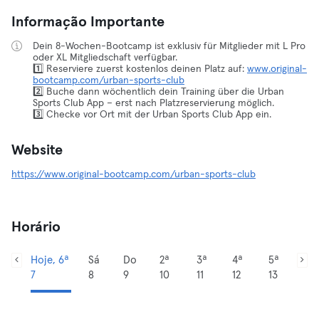
Informação Importante
Dein 8-Wochen-Bootcamp ist exklusiv für Mitglieder mit L Pro
oder XL Mitgliedschaft verfügbar.
1️⃣ Reserviere zuerst kostenlos deinen Platz auf:
www.original-
bootcamp.com/urban-sports-club
2️⃣ Buche dann wöchentlich dein Training über die Urban
Sports Club App – erst nach Platzreservierung möglich.
3️⃣ Checke vor Ort mit der Urban Sports Club App ein.
Website
https://www.original-bootcamp.com/urban-sports-club
Horário
Hoje, 6ª
Sá
Do
2ª
3ª
4ª
5ª
7
8
9
10
11
12
13