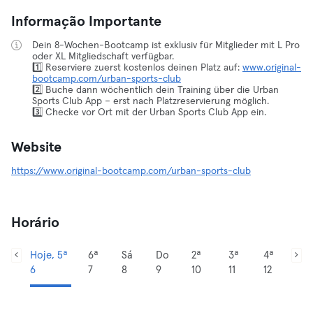
Informação Importante
Dein 8-Wochen-Bootcamp ist exklusiv für Mitglieder mit L Pro
oder XL Mitgliedschaft verfügbar.
1️⃣ Reserviere zuerst kostenlos deinen Platz auf:
www.original-
bootcamp.com/urban-sports-club
2️⃣ Buche dann wöchentlich dein Training über die Urban
Sports Club App – erst nach Platzreservierung möglich.
3️⃣ Checke vor Ort mit der Urban Sports Club App ein.
Website
https://www.original-bootcamp.com/urban-sports-club
Horário
Hoje, 5ª
6ª
Sá
Do
2ª
3ª
4ª
6
7
8
9
10
11
12