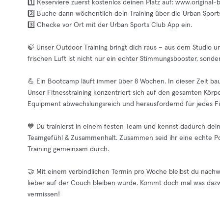
1️⃣ Reserviere zuerst kostenlos deinen Platz auf: www.origin
2️⃣ Buche dann wöchentlich dein Training über die Urban Sport
3️⃣ Checke vor Ort mit der Urban Sports Club App ein.
🍃 Unser Outdoor Training bringt dich raus – aus dem Studio un
frischen Luft ist nicht nur ein echter Stimmungsbooster, sonder
💪 Ein Bootcamp läuft immer über 8 Wochen. In dieser Zeit baust
Unser Fitnesstraining konzentriert sich auf den gesamten Körper
Equipment abwechslungsreich und herausfordernd für jedes Fit
💙 Du trainierst in einem festen Team und kennst dadurch dei
Teamgefühl & Zusammenhalt. Zusammen seid ihr eine echte Pow
Training gemeinsam durch.
🤝 Mit einem verbindlichen Termin pro Woche bleibst du nachw
lieber auf der Couch bleiben würde. Kommt doch mal was dazwi
vermissen!