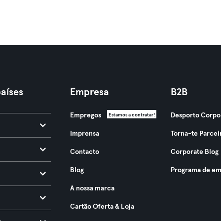
aíses
Empresa
B2B
Empregos
Desporto Corpo
Estamos a contratar!
Imprensa
Torna-te Parcei
Contacto
Corporate Blog
Blog
Programa de em
A nossa marca
Cartão Oferta & Loja