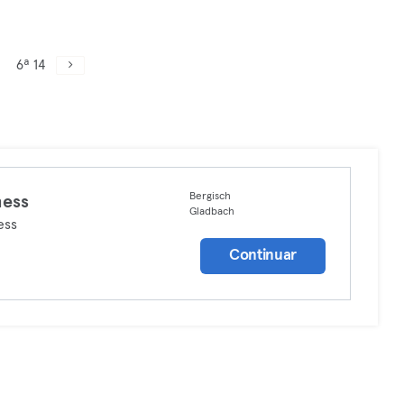
6ª 14
Bergisch
ness
Gladbach
ess
Continuar