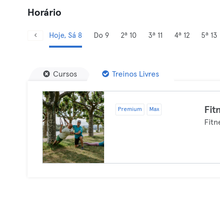
Horário
Hoje, Sá 8
Do 9
2ª 10
3ª 11
4ª 12
5ª 13
Cursos
Treinos Livres
Fit
Premium
Max
Fitn