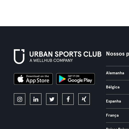
Nossos p
Alemanha
Bélgica
Espanha
França