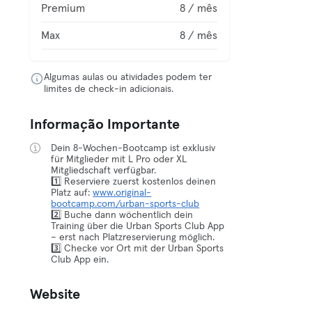
Premium
8 / mês
Max
8 / mês
Algumas aulas ou atividades podem ter
limites de check-in adicionais.
Informação Importante
Dein 8-Wochen-Bootcamp ist exklusiv
für Mitglieder mit L Pro oder XL
Mitgliedschaft verfügbar.
1️⃣ Reserviere zuerst kostenlos deinen
Platz auf:
www.original-
bootcamp.com/urban-sports-club
2️⃣ Buche dann wöchentlich dein
Training über die Urban Sports Club App
– erst nach Platzreservierung möglich.
3️⃣ Checke vor Ort mit der Urban Sports
Club App ein.
Website