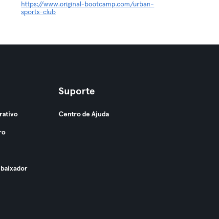
https://www.original-bootcamp.com/urban-
sports-club
Suporte
rativo
Centro de Ajuda
ro
baixador