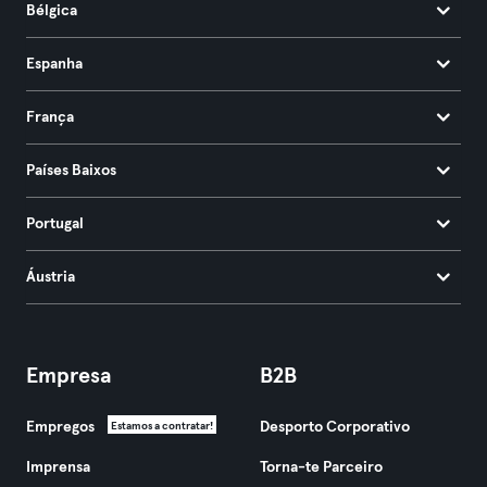
Bélgica
Espanha
França
Países Baixos
Portugal
Áustria
Empresa
B2B
Empregos
Desporto Corporativo
Estamos a contratar!
Imprensa
Torna-te Parceiro