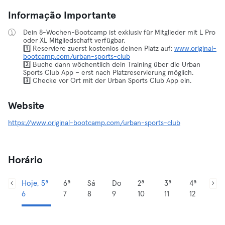
Informação Importante
Dein 8-Wochen-Bootcamp ist exklusiv für Mitglieder mit L Pro
oder XL Mitgliedschaft verfügbar.
1️⃣ Reserviere zuerst kostenlos deinen Platz auf:
www.original-
bootcamp.com/urban-sports-club
2️⃣ Buche dann wöchentlich dein Training über die Urban
Sports Club App – erst nach Platzreservierung möglich.
3️⃣ Checke vor Ort mit der Urban Sports Club App ein.
Website
https://www.original-bootcamp.com/urban-sports-club
Horário
Hoje, 5ª
6ª
Sá
Do
2ª
3ª
4ª
6
7
8
9
10
11
12