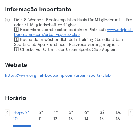
Informação Importante
Dein 8-Wochen-Bootcamp ist exklusiv für Mitglieder mit L Pro
oder XL Mitgliedschaft verfügbar.
1️⃣ Reserviere zuerst kostenlos deinen Platz auf:
www.original-
bootcamp.com/urban-sports-club
2️⃣ Buche dann wöchentlich dein Training über die Urban
Sports Club App – erst nach Platzreservierung möglich.
3️⃣ Checke vor Ort mit der Urban Sports Club App ein.
Website
https://www.original-bootcamp.com/urban-sports-club
Horário
Hoje, 2ª
3ª
4ª
5ª
6ª
Sá
Do
10
11
12
13
14
15
16