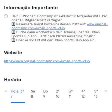
Informação Importante
Dein 8-Wochen-Bootcamp ist exklusiv für Mitglieder mit L Pro
oder XL Mitgliedschaft verfügbar.
1️⃣ Reserviere zuerst kostenlos deinen Platz auf:
www.original-
bootcamp.com/urban-sports-club
2️⃣ Buche dann wöchentlich dein Training über die Urban
Sports Club App – erst nach Platzreservierung möglich.
3️⃣ Checke vor Ort mit der Urban Sports Club App ein.
Website
https://www.original-bootcamp.com/urban-sports-club
Horário
Hoje, 6ª
Sá
Do
2ª
3ª
4ª
5ª
7
8
9
10
11
12
13