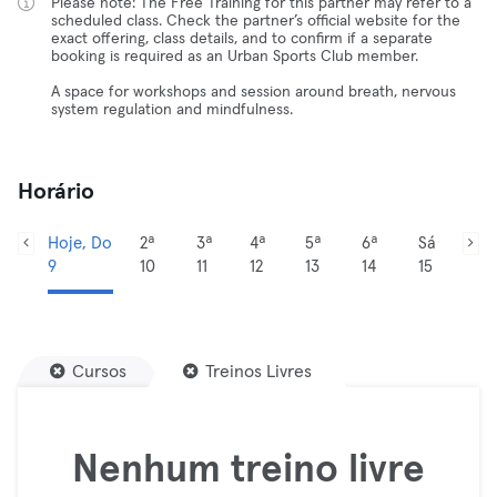
Please note: The Free Training for this partner may refer to a
scheduled class. Check the partner’s official website for the
exact offering, class details, and to confirm if a separate
booking is required as an Urban Sports Club member.
A space for workshops and session around breath, nervous
system regulation and mindfulness.
Horário
Hoje, Do
2ª
3ª
4ª
5ª
6ª
Sá
9
10
11
12
13
14
15
Cursos
Treinos Livres
Nenhum treino livre