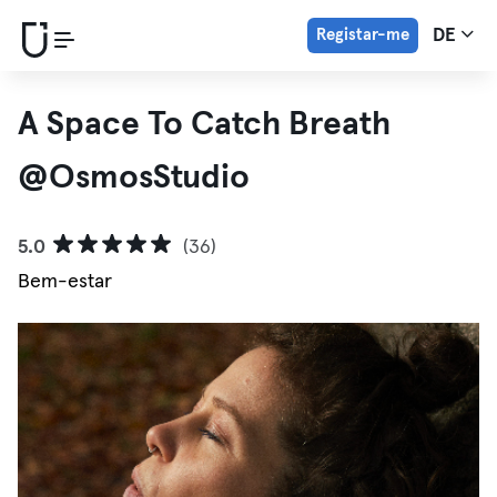
Registar-me
DE
A Space To Catch Breath
@OsmosStudio
5.0
(36)
Bem-estar