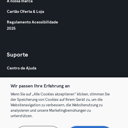
A nossa marca
Cartão Oferta & Loja
Regulamento Acessibilidade
2025
Suporte
Centro de Ajuda
Wir passen Ihre Erfahrung an
Wenn Sie auf „Alle Cookies akzeptieren“ klicken, stimmen Sie
der Speicherung von Cookies auf Ihrem Gerät zu, um die
Websitenavigation zu verbessern, die Websitenutzung zu
© 2026 Urban Sports Group GmbH. All rights reserved.
analysieren und unsere Marketingbemühungen zu
Termos & Condições
Privacidade
Imprimir
unterstützen.
Rescindir contratos aqui
Cancelar contratos aqui