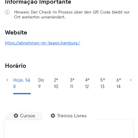
Informação Importante
Hinweis: Der Check-In Prozess über den QR Code bleibt vor
Ort weiterhin unverändert.
Website
https://abnehmen-im-liegen.hamburg/
Horário
Hoje, Sá
Do
2ª
3ª
4ª
5ª
6ª
8
9
10
11
12
13
14
Cursos
Treinos Livres