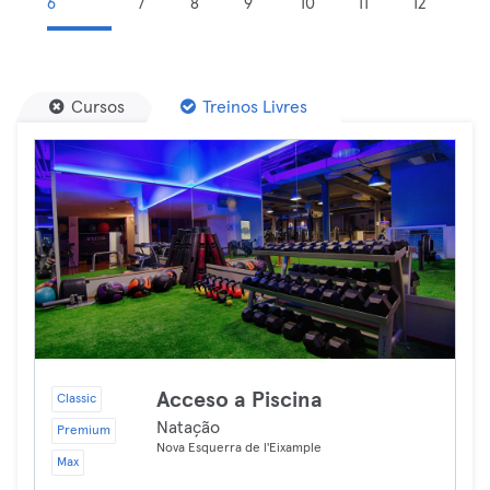
6
7
8
9
10
11
12
Cursos
Treinos Livres
Acceso a Piscina
Classic
Natação
Premium
Nova Esquerra de l'Eixample
Max