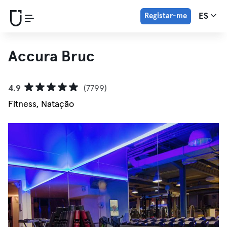
Registar-me
ES
Accura Bruc
4.9
(7799)
Fitness, Natação