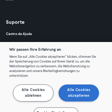
Suporte
Centro de Ajuda
Wir passen Ihre Erfahrung an
Wenn Sie auf „Alle Cookies akzeptieren“ klicken, stimmen Sie
der Speicherung von Cookies auf Ihrem Gerät zu, um die
Websitenavigation zu verbessern, die Websitenutzung zu
© 2026 Urban Sports Group GmbH. All rights reserved.
analysieren und unsere Marketingbemühungen zu
Termos & Condições
Privacidade
Imprimir
unterstützen.
Rescindir contratos aqui
Cancelar contratos aqui
Alle Cookies
Alle Cookies
ablehnen
akzeptieren