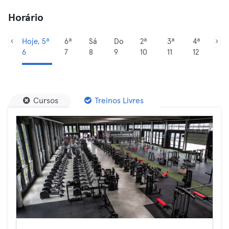
Horário
Hoje, 5ª
6ª
Sá
Do
2ª
3ª
4ª
6
7
8
9
10
11
12
Cursos
Treinos Livres