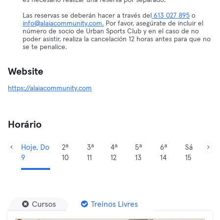
es necesario realizar una reserva por separado.
Las reservas se deberán hacer a través del
613 027 895
o
info@alaiacommunity.com.
Por favor, asegúrate de incluir el
número de socio de Urban Sports Club y en el caso de no
poder asistir, realiza la cancelación 12 horas antes para que no
se te penalice.
Website
https://alaiacommunity.com
Horário
Hoje, Do
2ª
3ª
4ª
5ª
6ª
Sá
9
10
11
12
13
14
15
Cursos
Treinos Livres