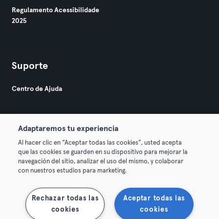
Regulamento Acessibilidade
2025
Suporte
Centro de Ajuda
Adaptaremos tu experiencia
Al hacer clic en “Aceptar todas las cookies”, usted acepta
que las cookies se guarden en su dispositivo para mejorar la
© 2026 Urban Sports Group GmbH. All rights reserved.
navegación del sitio, analizar el uso del mismo, y colaborar
Termos & Condições
Privacidade
Imprimir
con nuestros estudios para marketing.
Rescindir contratos aqui
Cancelar contratos aqui
Rechazar todas las
Aceptar todas las
cookies
cookies