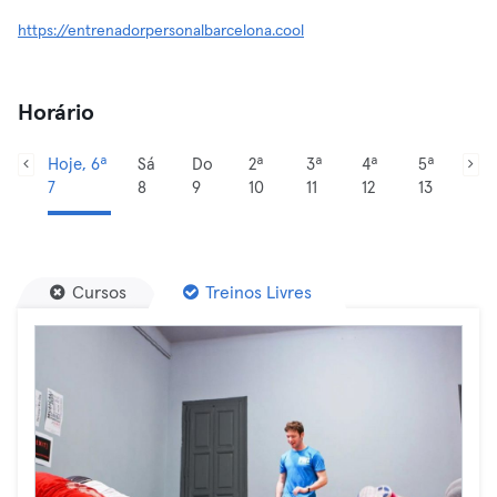
https://entrenadorpersonalbarcelona.cool
Horário
Hoje, 6ª
Sá
Do
2ª
3ª
4ª
5ª
7
8
9
10
11
12
13
Cursos
Treinos Livres