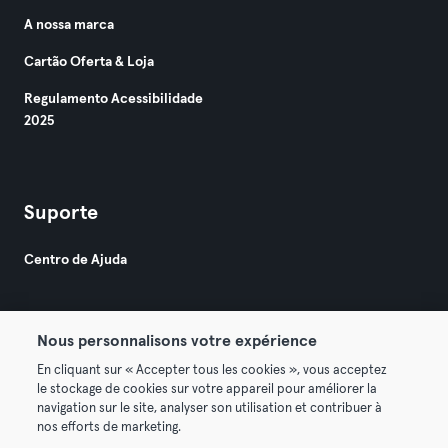
A nossa marca
Cartão Oferta & Loja
Regulamento Acessibilidade
2025
Suporte
Centro de Ajuda
Nous personnalisons votre expérience
En cliquant sur « Accepter tous les cookies », vous acceptez
le stockage de cookies sur votre appareil pour améliorer la
© 2026 Urban Sports Group GmbH. All rights reserved.
navigation sur le site, analyser son utilisation et contribuer à
Termos & Condições
Privacidade
Imprimir
nos efforts de marketing.