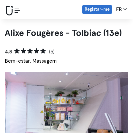
Registar-me
FR
Alixe Fougères - Tolbiac (13e)
4.8
(5)
Bem-estar, Massagem