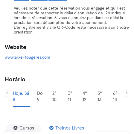
Veuillez noter que cette réservation vous engage et qu'il est
nécessaire de respecter le délai d'annulation de 12h indiqué
lors de la réservation. Si vous n'annulez pas dans ce délai la
prestation sera décomptée de votre abonnement.
L'enregistrement via le QR-Code reste nécessaire avant votre
prestation.
Website
www.alixe-fougeres.com
Horário
Hoje, Sá
Do
2ª
3ª
4ª
5ª
6ª
8
9
10
11
12
13
14
Cursos
Treinos Livres