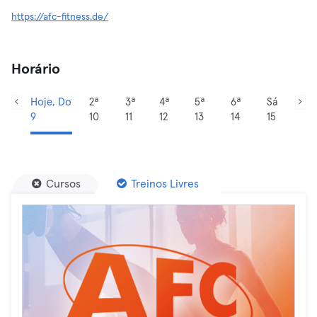
https://afc-fitness.de/
Horário
Hoje, Do
2ª
3ª
4ª
5ª
6ª
Sá
9
10
11
12
13
14
15
Cursos
Treinos Livres