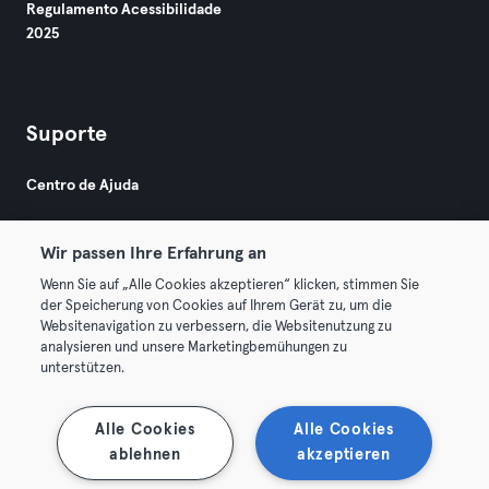
Regulamento Acessibilidade
2025
Suporte
Centro de Ajuda
Wir passen Ihre Erfahrung an
Wenn Sie auf „Alle Cookies akzeptieren“ klicken, stimmen Sie
der Speicherung von Cookies auf Ihrem Gerät zu, um die
Websitenavigation zu verbessern, die Websitenutzung zu
© 2026 Urban Sports Group GmbH. All rights reserved.
analysieren und unsere Marketingbemühungen zu
Termos & Condições
Privacidade
Imprimir
unterstützen.
Rescindir contratos aqui
Cancelar contratos aqui
Alle Cookies
Alle Cookies
ablehnen
akzeptieren