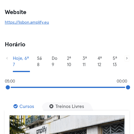
Website
https://lisbon.amplify.eu
Horário
Hoje, 6ª
Sá
Do
2ª
3ª
4ª
5ª
7
8
9
10
11
12
13
05:00
00:00
Cursos
Treinos Livres