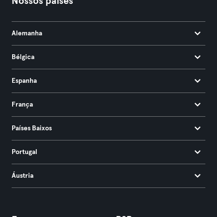
Nossos países
Alemanha
Bélgica
Espanha
França
Países Baixos
Portugal
Áustria