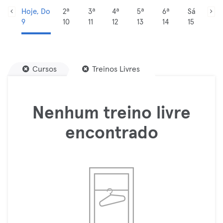
Hoje, Do
2ª
3ª
4ª
5ª
6ª
Sá
9
10
11
12
13
14
15
Cursos
Treinos Livres
Nenhum treino livre
encontrado