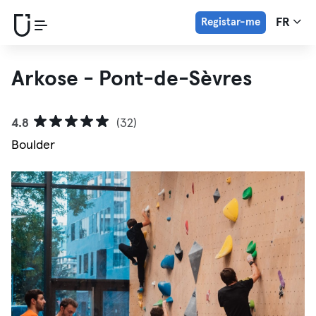
Registar-me
FR
Arkose - Pont-de-Sèvres
4.8
(32)
Boulder