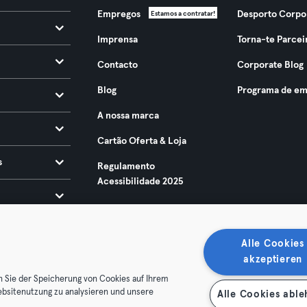
Empregos
Desporto Corpo
Estamos a contratar!
Imprensa
Torna-te Parcei
Contacto
Corporate Blog
Blog
Programa de em
A nossa marca
Cartão Oferta & Loja
s
Regulamento
Acessibilidade 2025
Alle Cookies
akzeptieren
n Sie der Speicherung von Cookies auf Ihrem
ebsitenutzung zu analysieren und unsere
Alle Cookies abl
ndições
Privacidade
Imprimir
Rescindir contratos aqui