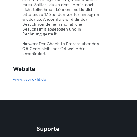
die Stornierungsfrist eingehalten werden
muss. Solltest du an dem Termin doch
nicht teilnehmen können, melde dich
bitte bis zu 12 Stunden vor Terminbeginn
wieder ab. Andernfalls wird dir der
Besuch von deinem monatlichen
Besuchslimit abgezogen und in
Rechnung gestellt.
Hinweis: Der Check-In Prozess über den
QR Code bleibt vor Ort weiterhin
unverändert.
Website
www.aspire-fit.de
Suporte