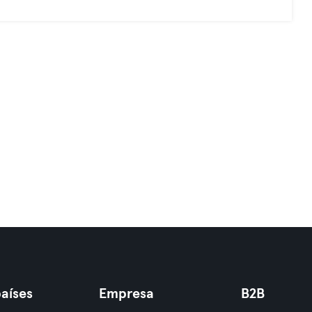
aíses
Empresa
B2B