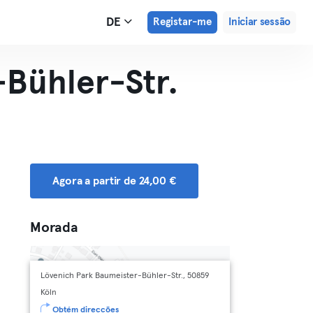
DE
Registar-me
Iniciar sessão
-Bühler-Str.
Agora a partir de 24,00 €
Morada
Lövenich Park Baumeister-Bühler-Str., 50859
Köln
Obtém direcções