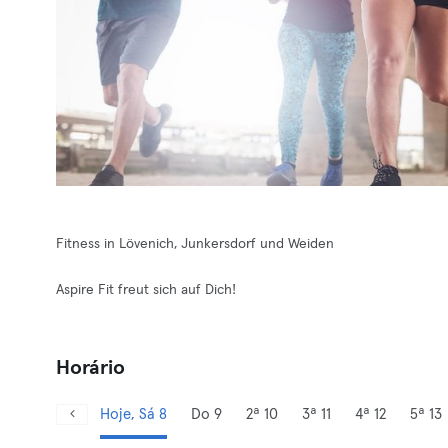
Fitness in Lövenich, Junkersdorf und Weiden
Aspire Fit freut sich auf Dich!
Horário
Hoje, Sá 8
Do 9
2ª 10
3ª 11
4ª 12
5ª 13