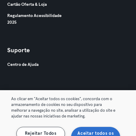
Cartão Oferta & Loja
Regulamento Acessibilidade
2025
Suporte
Centro de Ajuda
Ao clicar em "Aceitar todos os cookies", concorda com o
armazenamento de cookies no seu dispositivo para
© 2026 Urban Sports Group GmbH. All rights reserved.
melhorar a navegação no site, analisar a utilização do site e
Termos & Condições
Privacidade
Imprimir
ajudar nas nossas iniciativas de marketing.
Rescindir contratos aqui
Cancelar contratos aqui
Rejeitar Todos
Aceitar todos os