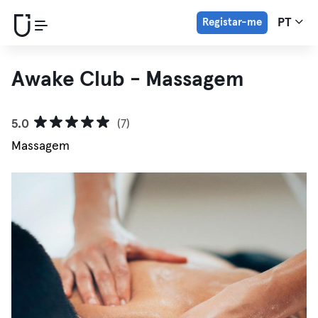
Registar-me
PT
Awake Club - Massagem
5.0
(7)
Massagem