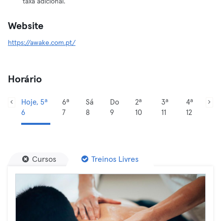
taxa adicional.
Website
https://awake.com.pt/
Horário
Hoje, 5ª
6ª
Sá
Do
2ª
3ª
4ª
6
7
8
9
10
11
12
Cursos
Treinos Livres