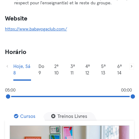
respect pour l'enseignant(e) et le reste du groupe.
Website
https://www.babayogaclub.com/
Horário
Hoje, Sá
Do
2ª
3ª
4ª
5ª
6ª
8
9
10
11
12
13
14
05:00
00:00
Cursos
Treinos Livres