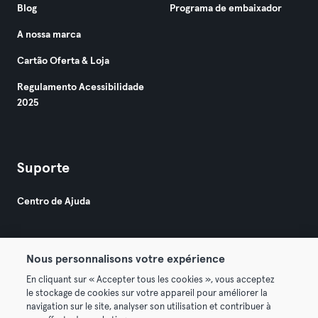
Blog
Programa de embaixador
A nossa marca
Cartão Oferta & Loja
Regulamento Acessibilidade
2025
Suporte
Centro de Ajuda
Nous personnalisons votre expérience
En cliquant sur « Accepter tous les cookies », vous acceptez
le stockage de cookies sur votre appareil pour améliorer la
© 2026 Urban Sports Group GmbH. All rights reserved.
navigation sur le site, analyser son utilisation et contribuer à